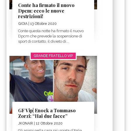
Conte ha firmato il nuovo
Dpcm: ecco le nuove
restrizioni!
GIOIA
| 13 Ottobre 2020
Conte questa notte ha firmato il nuovo
Dpcm che prevede la sospensione di
sport di contatto, il divieto di...
GRANDE FRATELLO VIP
GF Vip| Enock a Tommaso
Zorzi: “Hai due facce”
JKONAIR
| 12 Ottobre 2020
Gli animi nella casa più spiata d’Italia