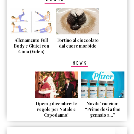
Allenamento Full
Tortino al cioccolato
Body e Glutei con
dal cuore morbido
Gioia (Video)
NEWS
Dpcm 3 dicembre: le
Novita’ vaccino:
regole per Natale e
“Prime dosi a fine
Capodanno!
gennaio a…”