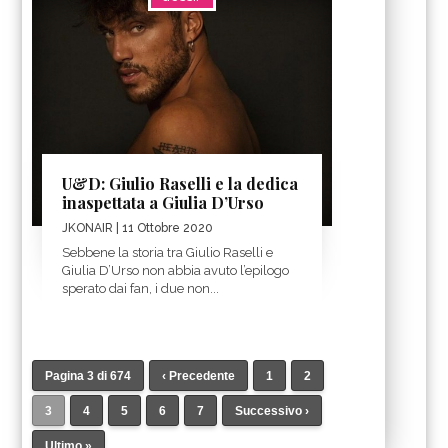
U&D: Giulio Raselli e la dedica
inaspettata a Giulia D’Urso
JKONAIR
| 11 Ottobre 2020
Sebbene la storia tra Giulio Raselli e
Giulia D’Urso non abbia avuto l’epilogo
sperato dai fan, i due non...
Pagina 3 di 674
‹ Precedente
1
2
3
4
5
6
7
Successivo ›
Ultimo »