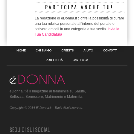
PARTECIPA ANCHE TU!
La redazione di eDonna.it ti offre la possibilità di curare
una tua rubrica personale all'interno del portale o
scrivere articoli in una categoria a tua scelta.
Invia la
Tua Candidatura
HOME
CHI SIAMO
CREDITS
AIUTO
CONTATTI
PUBBLICITÀ
PARTECIPA
eDonna.it è il magazine al femminile su Salute,
Bellezza, Benessere, Matrimonio e Maternità.
Copyright © 2014 E' Donna.it - Tutti i diritti riservati.
SEGUICI SUI SOCIAL