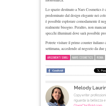
Lo spazio destinato a Nars Cosmetics è di
predominato dal design elegante nei color
è possibile esplorare comodamente il nego
realmente bisogno. Peraltro, non mancano
specchi illuminati dove sarà possibile pr
Potrete visitare il primo counter italiano d
settimana, accedendo al negozio da due pu
ARGOMENTI SIMILI
NARS COSMETICS
ROMA
Melody Lauri
Copywriter professioni
riguarda la bellezza e
GlamChicBold.com
.