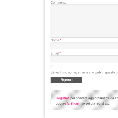
Commento
Nome
*
Email
*
Salva il mio nome, email e sito web in questo 
Registrati
per ricevere aggiornamenti via em
oppure
fai il login
se sei già registrato.