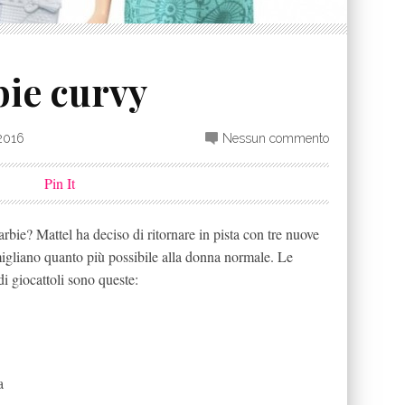
bie curvy
2016
Nessun commento
Pin It
bie? Mattel ha deciso di ritornare in pista con tre nuove
migliano quanto più possibile alla donna normale. Le
di giocattoli sono queste:
a