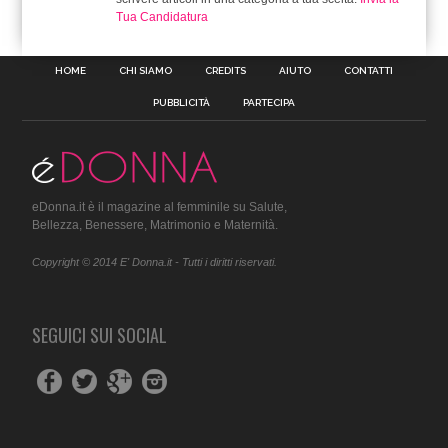
Tua Candidatura
HOME
CHI SIAMO
CREDITS
AIUTO
CONTATTI
PUBBLICITÀ
PARTECIPA
eDonna.it è il magazine al femminile su Salute,
Bellezza, Benessere, Matrimonio e Maternità.
Copyright © 2014 E' Donna.it - Tutti i diritti riservati.
SEGUICI SUI SOCIAL