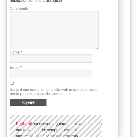
obbligatori sono contrassegnati
*
Commento
Nome
*
Email
*
Salva il mio nome, email e sito web in questo browser
per la prossima volta che commento.
Registrati
per ricevere aggiornamenti via email e per
non dover inserire sempre questi dati
oppure
fai il login
se sei già registrato.