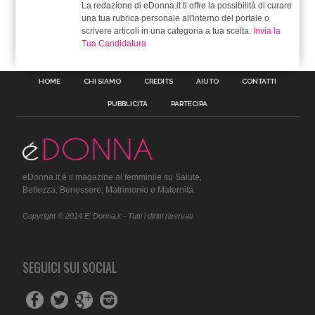
La redazione di eDonna.it ti offre la possibilità di curare
una tua rubrica personale all'interno del portale o
scrivere articoli in una categoria a tua scelta.
Invia la
Tua Candidatura
HOME
CHI SIAMO
CREDITS
AIUTO
CONTATTI
PUBBLICITÀ
PARTECIPA
eDonna.it è il magazine al femminile su Salute,
Bellezza, Benessere, Matrimonio e Maternità.
Copyright © 2014 E' Donna.it - Tutti i diritti riservati.
SEGUICI SUI SOCIAL