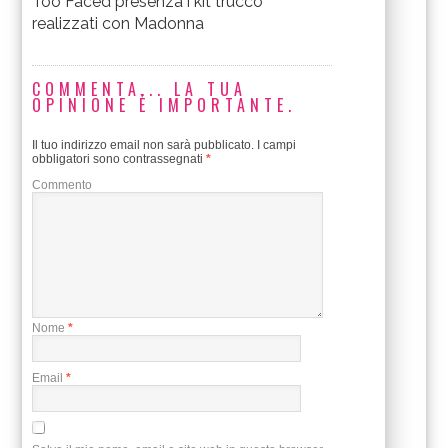
Too Faced presenza i kit trucco
realizzati con Madonna
COMMENTA... LA TUA
OPINIONE È IMPORTANTE.
Il tuo indirizzo email non sarà pubblicato.
I campi
obbligatori sono contrassegnati
*
Commento
Nome
*
Email
*