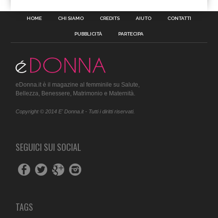
HOME
CHI SIAMO
CREDITS
AIUTO
CONTATTI
PUBBLICITÀ
PARTECIPA
eDonna.it è il magazine al femminile su Salute,
Bellezza, Benessere, Matrimonio e Maternità.
Copyright © 2014 E' Donna.it - Tutti i diritti riservati.
SEGUICI SUI SOCIAL
TAGS