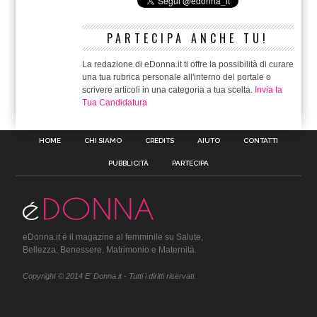
PARTECIPA ANCHE TU!
La redazione di eDonna.it ti offre la possibilità di curare
una tua rubrica personale all'interno del portale o
scrivere articoli in una categoria a tua scelta.
Invia la
Tua Candidatura
HOME
CHI SIAMO
CREDITS
AIUTO
CONTATTI
PUBBLICITÀ
PARTECIPA
eDonna.it è il magazine al femminile su Salute,
Bellezza, Benessere, Matrimonio e Maternità.
Copyright © 2014 E' Donna.it - Tutti i diritti riservati.