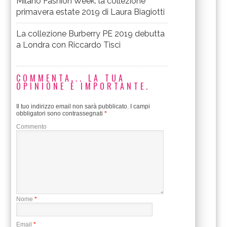
Milano Fashion Week: la collezione
primavera estate 2019 di Laura Biagiotti
La collezione Burberry PE 2019 debutta
a Londra con Riccardo Tisci
COMMENTA... LA TUA
OPINIONE È IMPORTANTE.
Il tuo indirizzo email non sarà pubblicato.
I campi
obbligatori sono contrassegnati
*
Commento
Nome
*
Email
*