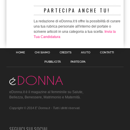
PARTECIPA ANCHE TU!
La redazione di eDonna.it ti offre la possibilità di curare
una tua rubrica personale all'interno del portale o
scrivere articoli in una categoria a tua scelta.
Invia la
Tua Candidatura
HOME
CHI SIAMO
CREDITS
AIUTO
CONTATTI
PUBBLICITÀ
PARTECIPA
eDonna.it è il magazine al femminile su Salute,
Bellezza, Benessere, Matrimonio e Maternità.
Copyright © 2014 E' Donna.it - Tutti i diritti riservati.
SEGUICI SUI SOCIAL