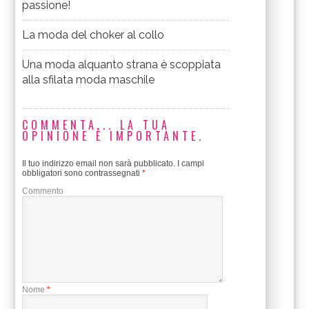
passione!
La moda del choker al collo
Una moda alquanto strana è scoppiata
alla sfilata moda maschile
COMMENTA... LA TUA
OPINIONE È IMPORTANTE.
Il tuo indirizzo email non sarà pubblicato.
I campi
obbligatori sono contrassegnati
*
Commento
Nome
*