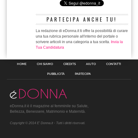
PARTECIPA ANCHE TU!
La redazione di eDonna.it ti offre la possibilità di curare
una tua rubrica personale all'interno del portale o
scrivere articoli in una categoria a tua scelta.
Invia la
Tua Candidatura
HOME
CHI SIAMO
CREDITS
AIUTO
CONTATTI
PUBBLICITÀ
PARTECIPA
eDonna.it è il magazine al femminile su Salute,
Bellezza, Benessere, Matrimonio e Maternità.
Copyright © 2014 E' Donna.it - Tutti i diritti riservati.