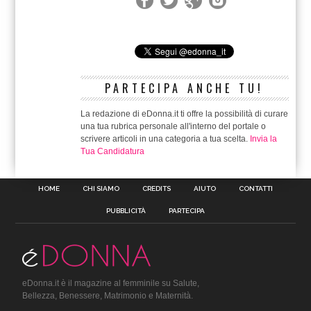
PARTECIPA ANCHE TU!
La redazione di eDonna.it ti offre la possibilità di curare
una tua rubrica personale all'interno del portale o
scrivere articoli in una categoria a tua scelta.
Invia la
Tua Candidatura
HOME
CHI SIAMO
CREDITS
AIUTO
CONTATTI
PUBBLICITÀ
PARTECIPA
eDonna.it è il magazine al femminile su Salute,
Bellezza, Benessere, Matrimonio e Maternità.