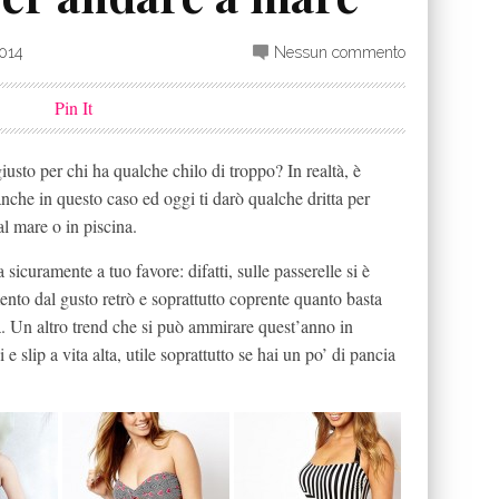
2014
Nessun commento
Pin It
iusto per chi ha qualche chilo di troppo? In realtà, è
anche in questo caso ed oggi ti darò qualche dritta per
al mare o in piscina.
curamente a tuo favore: difatti, sulle passerelle si è
nto dal gusto retrò e soprattutto coprente quanto basta
a. Un altro trend che si può ammirare quest’anno in
e slip a vita alta, utile soprattutto se hai un po’ di pancia