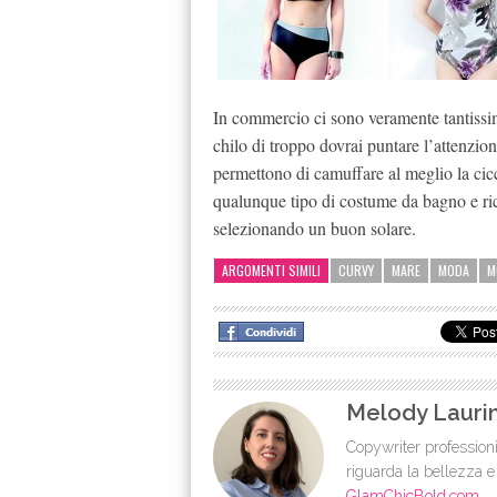
In commercio ci sono veramente tantissi
chilo di troppo dovrai puntare l’attenzio
permettono di camuffare al meglio la cicc
qualunque tipo di costume da bagno e ric
selezionando un buon solare.
ARGOMENTI SIMILI
CURVY
MARE
MODA
M
Melody Lauri
Copywriter professioni
riguarda la bellezza e
GlamChicBold.com
.