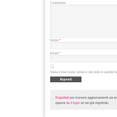
Commento
Nome
*
Email
*
Salva il mio nome, email e sito web in questo 
Registrati
per ricevere aggiornamenti via em
oppure
fai il login
se sei già registrato.