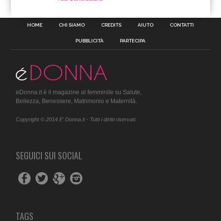
HOME
CHI SIAMO
CREDITS
AIUTO
CONTATTI
PUBBLICITÀ
PARTECIPA
eDonna.it è il magazine al femminile su Salute,
Bellezza, Benessere, Matrimonio e Maternità.
Copyright © 2014 E' Donna.it - Tutti i diritti riservati.
SEGUICI SUI SOCIAL
TAGS