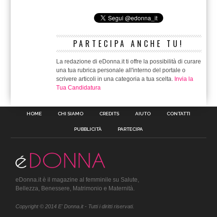
PARTECIPA ANCHE TU!
La redazione di eDonna.it ti offre la possibilità di curare
una tua rubrica personale all'interno del portale o
scrivere articoli in una categoria a tua scelta.
Invia la
Tua Candidatura
HOME
CHI SIAMO
CREDITS
AIUTO
CONTATTI
PUBBLICITÀ
PARTECIPA
eDonna.it è il magazine al femminile su Salute,
Bellezza, Benessere, Matrimonio e Maternità.
Copyright © 2014 E' Donna.it - Tutti i diritti riservati.