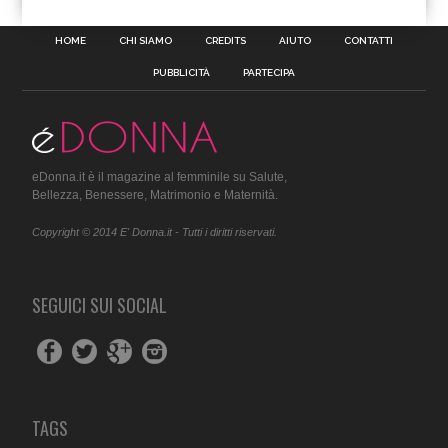
HOME
CHI SIAMO
CREDITS
AIUTO
CONTATTI
PUBBLICITÀ
PARTECIPA
eDonna.it è il magazine al femminile su Salute,
Bellezza, Benessere, Matrimonio e Maternità.
Copyright © 2014 E' Donna.it - Tutti i diritti riservati.
SEGUICI SUI SOCIAL
TAGS