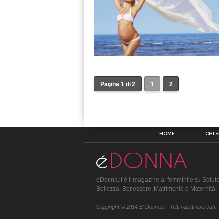
Pagina 1 di 2
1
2
HOME
CHI 
eDonna.it è il magazine al femminile su Salute
Bellezza, Benessere, Matrimonio e Maternità.
Copyright © 2014 E' Donna.it - Tutti i diritti riservati.