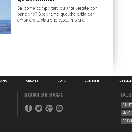
Sai come comportarti durante l'estate con il
pancione? Scopriamo qualche dritta per
affrontare la stagione calda in piena...
SIAMO
CREDITS
AIUTO
CONTATTI
PUBBLICI
SEGUICI SUI SOCIAL
TAGS
SALUT
,
MAKE 
GRAVI