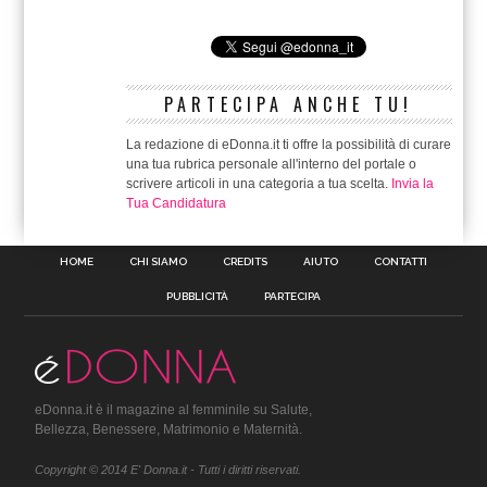
PARTECIPA ANCHE TU!
La redazione di eDonna.it ti offre la possibilità di curare
una tua rubrica personale all'interno del portale o
scrivere articoli in una categoria a tua scelta.
Invia la
Tua Candidatura
HOME
CHI SIAMO
CREDITS
AIUTO
CONTATTI
PUBBLICITÀ
PARTECIPA
eDonna.it è il magazine al femminile su Salute,
Bellezza, Benessere, Matrimonio e Maternità.
Copyright © 2014 E' Donna.it - Tutti i diritti riservati.