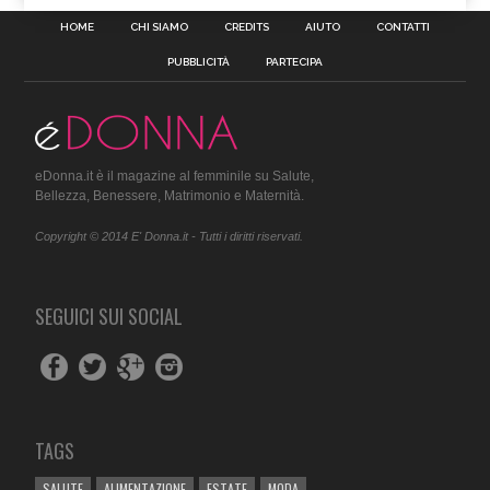
HOME
CHI SIAMO
CREDITS
AIUTO
CONTATTI
PUBBLICITÀ
PARTECIPA
eDonna.it è il magazine al femminile su Salute,
Bellezza, Benessere, Matrimonio e Maternità.
Copyright © 2014 E' Donna.it - Tutti i diritti riservati.
SEGUICI SUI SOCIAL
TAGS
SALUTE
ALIMENTAZIONE
ESTATE
MODA