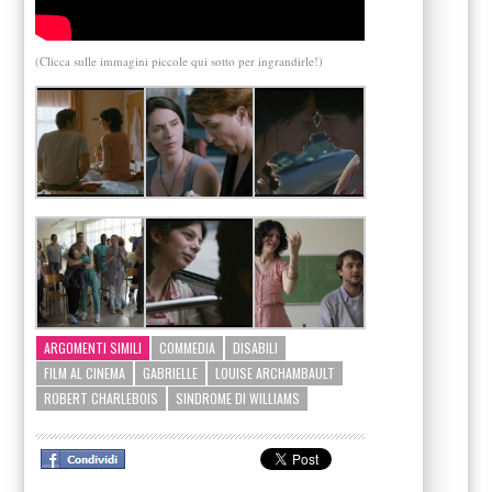
(Clicca sulle immagini piccole qui sotto per ingrandirle!)
ARGOMENTI SIMILI
COMMEDIA
DISABILI
FILM AL CINEMA
GABRIELLE
LOUISE ARCHAMBAULT
ROBERT CHARLEBOIS
SINDROME DI WILLIAMS