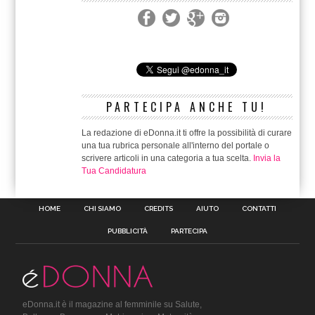
PARTECIPA ANCHE TU!
La redazione di eDonna.it ti offre la possibilità di curare
una tua rubrica personale all'interno del portale o
scrivere articoli in una categoria a tua scelta.
Invia la
Tua Candidatura
HOME
CHI SIAMO
CREDITS
AIUTO
CONTATTI
PUBBLICITÀ
PARTECIPA
eDonna.it è il magazine al femminile su Salute,