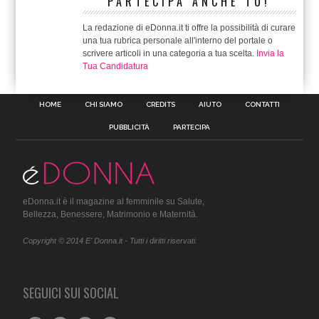
PARTECIPA ANCHE TU!
La redazione di eDonna.it ti offre la possibilità di curare
una tua rubrica personale all'interno del portale o
scrivere articoli in una categoria a tua scelta.
Invia la
Tua Candidatura
HOME
CHI SIAMO
CREDITS
AIUTO
CONTATTI
PUBBLICITÀ
PARTECIPA
eDonna.it è il magazine al femminile su Salute,
Bellezza, Benessere, Matrimonio e Maternità.
Copyright © 2014 E' Donna.it - Tutti i diritti riservati.
SEGUICI SUI SOCIAL