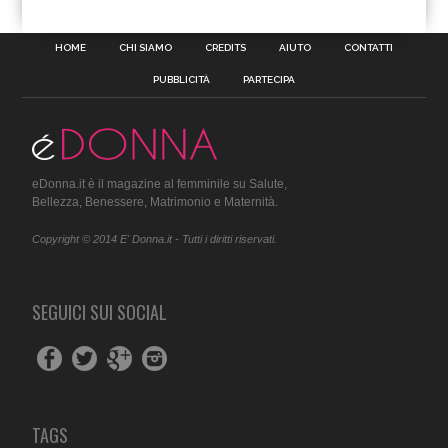
HOME
CHI SIAMO
CREDITS
AIUTO
CONTATTI
PUBBLICITÀ
PARTECIPA
eDonna.it è il magazine al femminile su Salute,
Bellezza, Benessere, Matrimonio e Maternità.
Copyright © 2014 E' Donna.it - Tutti i diritti riservati.
SEGUICI SUI SOCIAL
TAGS