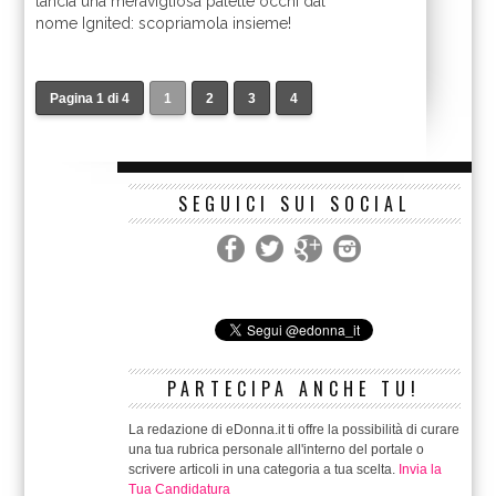
lancia una meravigliosa palette occhi dal
nome Ignited: scopriamola insieme!
Pagina 1 di 4
1
2
3
4
SEGUICI SUI SOCIAL
PARTECIPA ANCHE TU!
La redazione di eDonna.it ti offre la possibilità di curare
una tua rubrica personale all'interno del portale o
scrivere articoli in una categoria a tua scelta.
Invia la
Tua Candidatura