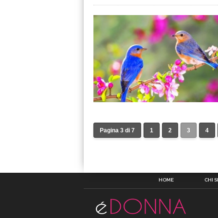
Pagina 3 di 7
1
2
3
4
HOME
CHI 