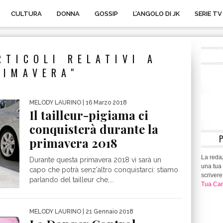
CULTURA
DONNA
GOSSIP
L’ANGOLO DI JK
SERIE TV
RTICOLI RELATIVI A
RIMAVERA"
MELODY LAURINO
| 16 Marzo 2018
Il tailleur-pigiama ci
conquisterà durante la
primavera 2018
La redaz
Durante questa primavera 2018 vi sarà un
una tua 
capo che potrà senz'altro conquistarci: stiamo
scrivere
parlando del tailleur che,...
Tua Can
MELODY LAURINO
| 21 Gennaio 2018