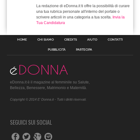
La redazione di eDonna.it ti offre la possibilità di curare
una tua rubrica personale all'interno del portale o
scrivere articoli in una categoria a tua scelta.
Invia la
Tua Candidatura
HOME
CHI SIAMO
CREDITS
AIUTO
CONTATTI
PUBBLICITÀ
PARTECIPA
eDonna.it è il magazine al femminile su Salute,
Bellezza, Benessere, Matrimonio e Maternità.
Copyright © 2014 E' Donna.it - Tutti i diritti riservati.
SEGUICI SUI SOCIAL