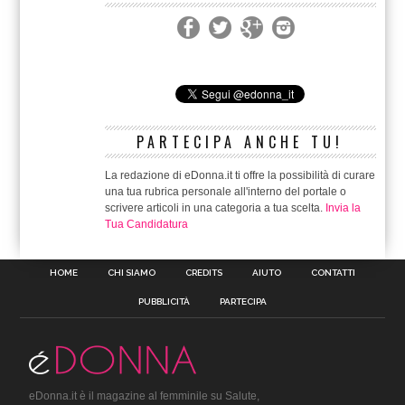
PARTECIPA ANCHE TU!
La redazione di eDonna.it ti offre la possibilità di curare
una tua rubrica personale all'interno del portale o
scrivere articoli in una categoria a tua scelta.
Invia la
Tua Candidatura
HOME
CHI SIAMO
CREDITS
AIUTO
CONTATTI
PUBBLICITÀ
PARTECIPA
eDonna.it è il magazine al femminile su Salute,