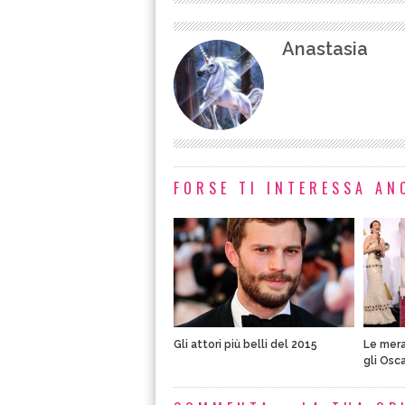
Anastasia
FORSE TI INTERESSA ANC
Gli attori più belli del 2015
Le mera
gli Osc