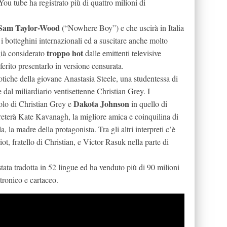
 You tube ha registrato più di quattro milioni di
Sam Taylor-Wood
(“Nowhere Boy”) e che uscirà in Italia
 i botteghini internazionali ed a suscitare anche molto
troppo hot
o già considerato
dalle emittenti televisive
rito presentarlo in versione censurata.
rotiche della giovane Anastasia Steele, una studentessa di
e dal miliardiario ventisettenne Christian Grey. I
Dakota Johnson
uolo di Christian Grey e
in quello di
eterà Kate Kavanagh, la migliore amica e coinquilina di
, la madre della protagonista. Tra gli altri interpreti c’è
t, fratello di Christian, e Victor Rasuk nella parte di
è stata tradotta in 52 lingue ed ha venduto più di 90 milioni
ttronico e cartaceo.