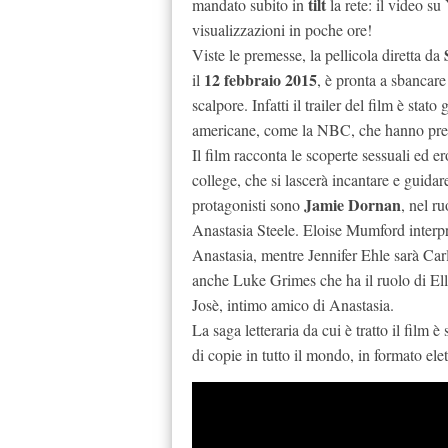
tilt
mandato subito in
la rete: il video su
visualizzazioni in poche ore!
Viste le premesse, la pellicola diretta da
12 febbraio 2015
il
, è pronta a sbancare
scalpore. Infatti il trailer del film è stat
americane, come la NBC, che hanno prefe
Il film racconta le scoperte sessuali ed e
college, che si lascerà incantare e guidar
Jamie Dornan
protagonisti sono
, nel r
Anastasia Steele. Eloise Mumford interpr
Anastasia, mentre Jennifer Ehle sarà Carla
anche Luke Grimes che ha il ruolo di Ellio
Josè, intimo amico di Anastasia.
La saga letteraria da cui è tratto il film 
di copie in tutto il mondo, in formato ele