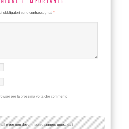
INIONE È IMPORTANTE.
i obbligatori sono contrassegnati
*
browser per la prossima volta che commento.
ail e per non dover inserire sempre questi dati