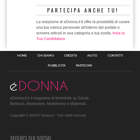
PARTECIPA ANCHE TU!
La redazione di eDonna.it ti offre la possibilità di curare
una tua rubrica personale all'interno del portale o
scrivere articoli in una categoria a tua scelta.
Invia la
Tua Candidatura
HOME
CHI SIAMO
CREDITS
AIUTO
CONTATTI
PUBBLICITÀ
PARTECIPA
eDonna.it è il magazine al femminile su Salute,
Bellezza, Benessere, Matrimonio e Maternità.
Copyright © 2014 E' Donna.it - Tutti i diritti riservati.
SEGUICI SUI SOCIAL