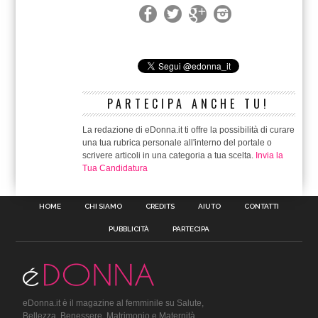
PARTECIPA ANCHE TU!
La redazione di eDonna.it ti offre la possibilità di curare
una tua rubrica personale all'interno del portale o
scrivere articoli in una categoria a tua scelta.
Invia la
Tua Candidatura
HOME
CHI SIAMO
CREDITS
AIUTO
CONTATTI
PUBBLICITÀ
PARTECIPA
eDonna.it è il magazine al femminile su Salute,
Bellezza, Benessere, Matrimonio e Maternità.