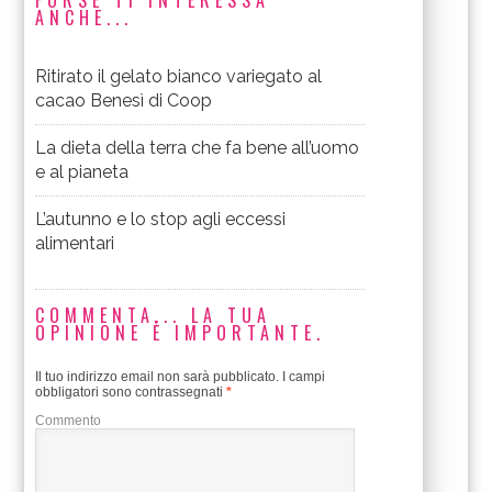
FORSE TI INTERESSA
ANCHE...
Ritirato il gelato bianco variegato al
cacao Benesì di Coop
La dieta della terra che fa bene all’uomo
e al pianeta
L’autunno e lo stop agli eccessi
alimentari
COMMENTA... LA TUA
OPINIONE È IMPORTANTE.
Il tuo indirizzo email non sarà pubblicato.
I campi
obbligatori sono contrassegnati
*
Commento