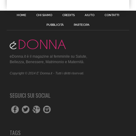
HOME
CHI SIAMO
CREDITS
AIUTO
CONTATTI
PUBBLICITÀ
PARTECIPA
eDonna.it è il magazine al femminile su Salute,
Bellezza, Benessere, Matrimonio e Maternità.
Copyright © 2014 E' Donna.it - Tutti i diritti riservati.
SEGUICI SUI SOCIAL
TAGS