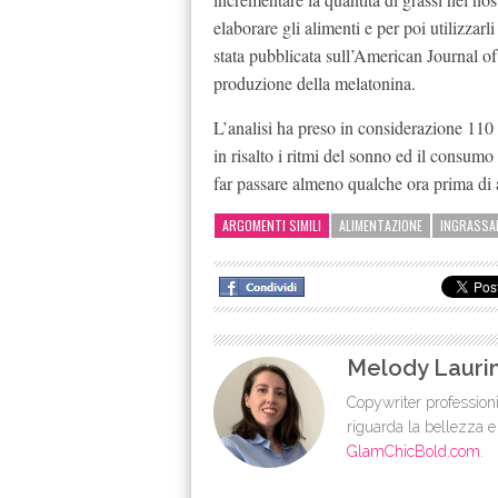
elaborare gli alimenti e per poi utilizzar
stata pubblicata sull’American Journal o
produzione della melatonina.
L’analisi ha preso in considerazione 110
in risalto i ritmi del sonno ed il consum
far passare almeno qualche ora prima di a
ARGOMENTI SIMILI
ALIMENTAZIONE
INGRASSA
Melody Lauri
Copywriter professioni
riguarda la bellezza e
GlamChicBold.com
.