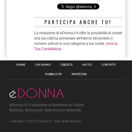
PARTECIPA ANCHE TU!
La redazione di eDonna.it ti offre la possibilità di curare
una tua rubrica personale all'interno del portale o
scrivere articoli in una categoria a tua scelta.
Invia la
Tua Candidatura
HOME
CHI SIAMO
CREDITS
AIUTO
CONTATTI
PUBBLICITÀ
PARTECIPA
eDonna.it è il magazine al femminile su Salute,
Bellezza, Benessere, Matrimonio e Maternità.
Copyright © 2014 E' Donna.it - Tutti i diritti riservati.