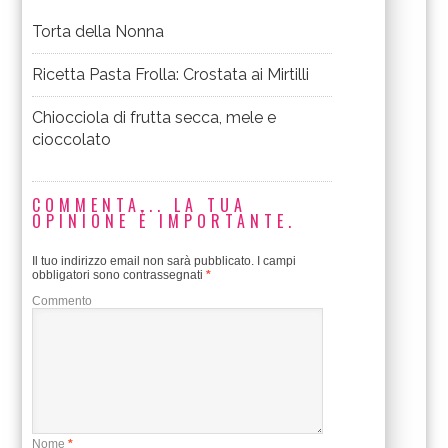
Torta della Nonna
Ricetta Pasta Frolla: Crostata ai Mirtilli
Chiocciola di frutta secca, mele e
cioccolato
COMMENTA... LA TUA
OPINIONE È IMPORTANTE.
Il tuo indirizzo email non sarà pubblicato.
I campi
obbligatori sono contrassegnati
*
Commento
Nome
*