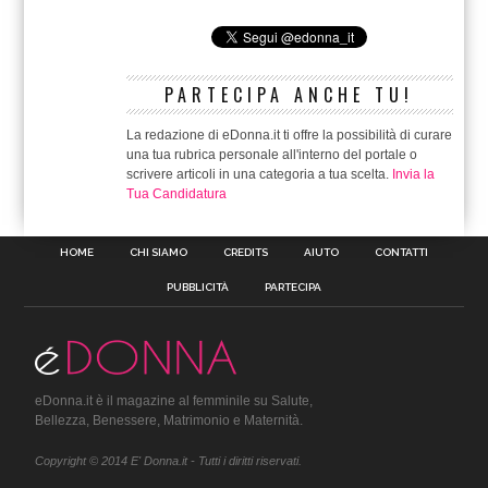
PARTECIPA ANCHE TU!
La redazione di eDonna.it ti offre la possibilità di curare
una tua rubrica personale all'interno del portale o
scrivere articoli in una categoria a tua scelta.
Invia la
Tua Candidatura
HOME
CHI SIAMO
CREDITS
AIUTO
CONTATTI
PUBBLICITÀ
PARTECIPA
eDonna.it è il magazine al femminile su Salute,
Bellezza, Benessere, Matrimonio e Maternità.
Copyright © 2014 E' Donna.it - Tutti i diritti riservati.