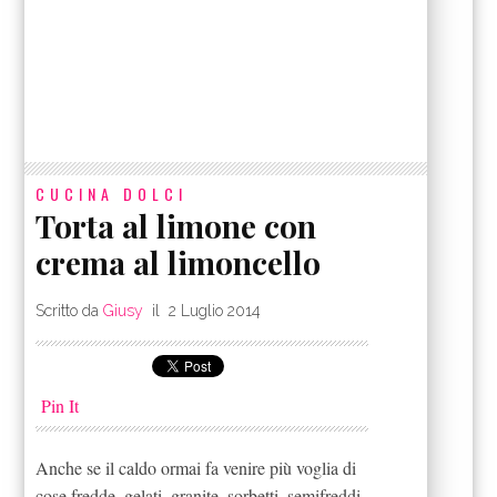
CUCINA
DOLCI
Torta al limone con
crema al limoncello
Scritto da
Giusy
il
2 Luglio 2014
Pin It
Anche se il caldo ormai fa venire più voglia di
cose fredde, gelati, granite, sorbetti, semifreddi.