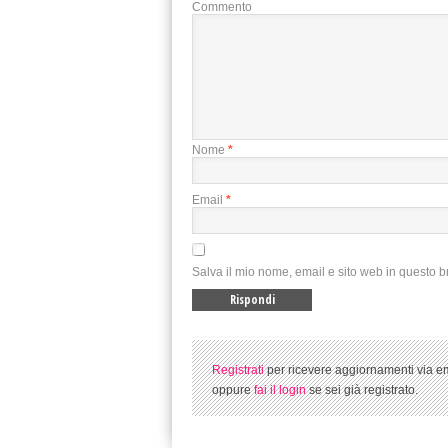
Commento
Nome
*
Email
*
Salva il mio nome, email e sito web in questo 
Registrati
per ricevere aggiornamenti via em
oppure
fai il login
se sei già registrato.