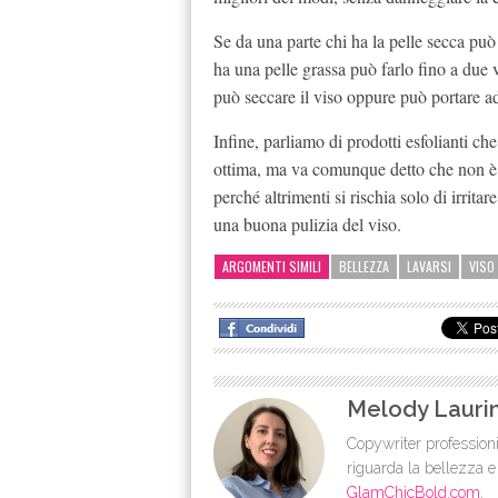
Se da una parte chi ha la pelle secca può 
ha una pelle grassa può farlo fino a due v
può seccare il viso oppure può portare 
Infine, parliamo di prodotti esfolianti ch
ottima, ma va comunque detto che non è a
perché altrimenti si rischia solo di irrita
una buona pulizia del viso.
ARGOMENTI SIMILI
BELLEZZA
LAVARSI
VISO
Melody Lauri
Copywriter professioni
riguarda la bellezza e
GlamChicBold.com
.