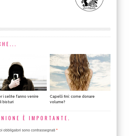
HE...
per i selfie fanno venire
Capelli fini: come donare
i bisturi
volume?
INIONE È IMPORTANTE.
i obbligatori sono contrassegnati
*