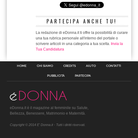
PARTECIPA ANCHE TU!
La redazione di eDonna.it ti offre la possibilità di curare
una tua rubrica personale all'interno del portale o
scrivere articoli in una categoria a tua scelta.
Invia la
Tua Candidatura
HOME
CHI SIAMO
CREDITS
AIUTO
CONTATTI
PUBBLICITÀ
PARTECIPA
eDonna.it è il magazine al femminile su Salute,
Bellezza, Benessere, Matrimonio e Maternità.
Copyright © 2014 E' Donna.it - Tutti i diritti riservati.