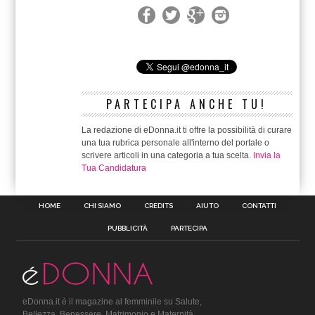
PARTECIPA ANCHE TU!
La redazione di eDonna.it ti offre la possibilità di curare
una tua rubrica personale all'interno del portale o
scrivere articoli in una categoria a tua scelta.
Invia la
Tua Candidatura
HOME
CHI SIAMO
CREDITS
AIUTO
CONTATTI
PUBBLICITÀ
PARTECIPA
eDonna.it è il magazine al femminile su Salute,
Bellezza, Benessere, Matrimonio e Maternità.