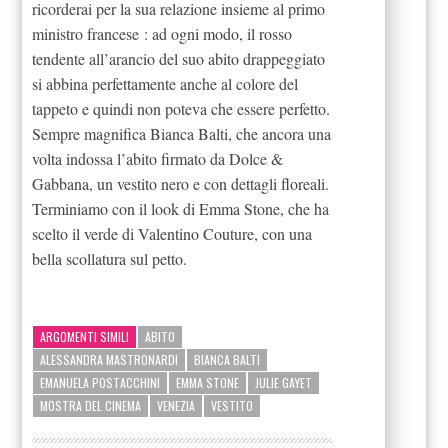
ricorderai per la sua relazione insieme al primo
ministro francese : ad ogni modo, il rosso
tendente all’arancio del suo abito drappeggiato
si abbina perfettamente anche al colore del
tappeto e quindi non poteva che essere perfetto.
Sempre magnifica Bianca Balti, che ancora una
volta indossa l’abito firmato da Dolce &
Gabbana, un vestito nero e con dettagli floreali.
Terminiamo con il look di Emma Stone, che ha
scelto il verde di Valentino Couture, con una
bella scollatura sul petto.
ARGOMENTI SIMILI
ABITO
ALESSANDRA MASTRONARDI
BIANCA BALTI
EMANUELA POSTACCHINI
EMMA STONE
JULIE GAYET
MOSTRA DEL CINEMA
VENEZIA
VESTITO