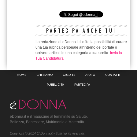
PARTECIPA ANCHE TU!
La redazione di eDonna.it ti offre la possibilità di curare
una tua rubrica personale all'interno del portale o
scrivere articoli in una categoria a tua scelta.
Invia la
Tua Candidatura
HOME
CHI SIAMO
CREDITS
AIUTO
CONTATTI
PUBBLICITÀ
PARTECIPA
eDonna.it è il magazine al femminile su Salute,
Bellezza, Benessere, Matrimonio e Maternità.
Copyright © 2014 E' Donna.it - Tutti i diritti riservati.