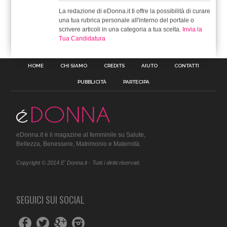
La redazione di eDonna.it ti offre la possibilità di curare
una tua rubrica personale all'interno del portale o
scrivere articoli in una categoria a tua scelta.
Invia la
Tua Candidatura
HOME
CHI SIAMO
CREDITS
AIUTO
CONTATTI
PUBBLICITÀ
PARTECIPA
eDonna.it è il magazine al femminile su Salute,
Bellezza, Benessere, Matrimonio e Maternità.
Copyright © 2014 E' Donna.it - Tutti i diritti riservati.
SEGUICI SUI SOCIAL