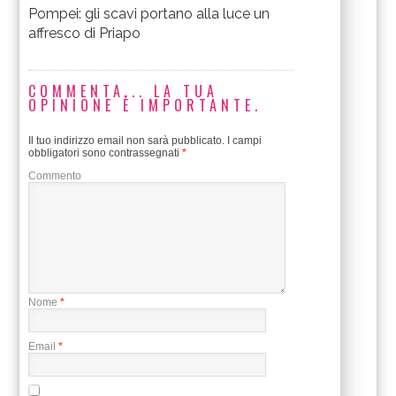
Pompei: gli scavi portano alla luce un
affresco di Priapo
COMMENTA... LA TUA
OPINIONE È IMPORTANTE.
Il tuo indirizzo email non sarà pubblicato.
I campi
obbligatori sono contrassegnati
*
Commento
Nome
*
Email
*