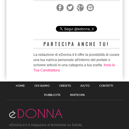
PARTECIPA ANCHE TU!
La redazione di eDonna.it ti offre la possibilità di curare
una tua rubrica personale all'interno del portale o
scrivere articoli in una categoria a tua scelta.
Invia la
Tua Candidatura
HOME
CHI SIAMO
CREDITS
AIUTO
CONTATTI
PUBBLICITÀ
PARTECIPA
eDonna.it è il magazine al femminile su Salute,