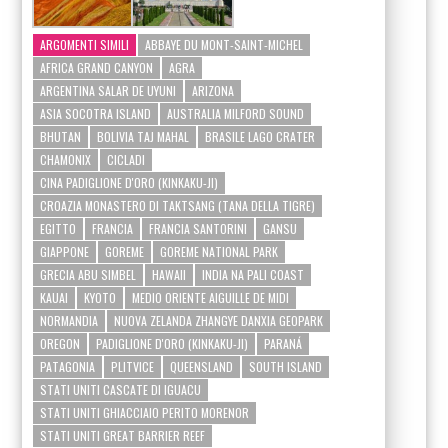
ARGOMENTI SIMILI
ABBAYE DU MONT-SAINT-MICHEL
AFRICA GRAND CANYON
AGRA
ARGENTINA SALAR DE UYUNI
ARIZONA
ASIA SOCOTRA ISLAND
AUSTRALIA MILFORD SOUND
BHUTAN
BOLIVIA TAJ MAHAL
BRASILE LAGO CRATER
CHAMONIX
CICLADI
CINA PADIGLIONE D'ORO (KINKAKU-JI)
CROAZIA MONASTERO DI TAKTSANG (TANA DELLA TIGRE)
EGITTO
FRANCIA
FRANCIA SANTORINI
GANSU
GIAPPONE
GOREME
GOREME NATIONAL PARK
GRECIA ABU SIMBEL
HAWAII
INDIA NA PALI COAST
KAUAI
KYOTO
MEDIO ORIENTE AIGUILLE DE MIDI
NORMANDIA
NUOVA ZELANDA ZHANGYE DANXIA GEOPARK
OREGON
PADIGLIONE D'ORO (KINKAKU-JI)
PARANÁ
PATAGONIA
PLITVICE
QUEENSLAND
SOUTH ISLAND
STATI UNITI CASCATE DI IGUACU
STATI UNITI GHIACCIAIO PERITO MORENOR
STATI UNITI GREAT BARRIER REEF