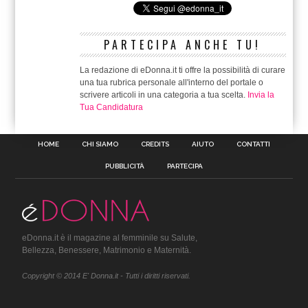
PARTECIPA ANCHE TU!
La redazione di eDonna.it ti offre la possibilità di curare
una tua rubrica personale all'interno del portale o
scrivere articoli in una categoria a tua scelta.
Invia la
Tua Candidatura
HOME
CHI SIAMO
CREDITS
AIUTO
CONTATTI
PUBBLICITÀ
PARTECIPA
eDonna.it è il magazine al femminile su Salute,
Bellezza, Benessere, Matrimonio e Maternità.
Copyright © 2014 E' Donna.it - Tutti i diritti riservati.